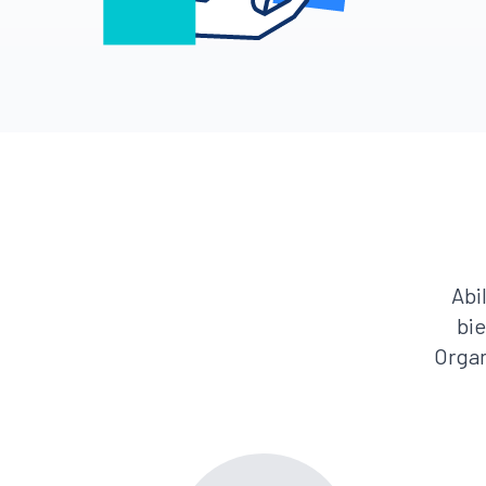
Abi
bie
Organ