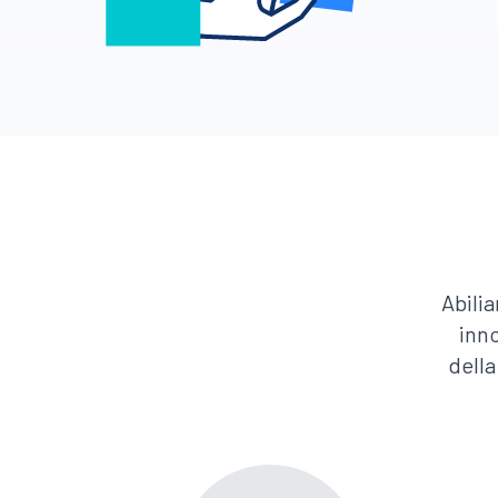
Abili
inno
della