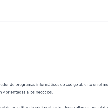
n
eedor de programas informáticos de código abierto en el m
n y orientadas a los negocios.
el de un editor de código abierto: desarrollamos una plata